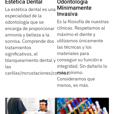
Estética Dental
Odontología
Mínimamente
La estética dental es una
Invasiva
especialidad de la
Es la filosofía de nuestras
odontología que se
clínicas. Respetamos al
encarga de proporcionar
máximo el diente y
armonía y belleza a la
utilizamos únicamente
sonrisa. Comprende dos
las técnicas y los
tratamientos
materiales para
significativos, el
conseguir su función e
blanqueamiento dental y
integridad. Sin dañarlo lo
las
más mínimo.
carillas/incrustaciones/coronas.
Consideramos que
menos, es más.