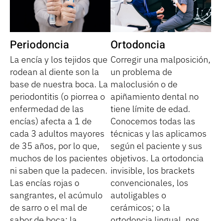
Periodoncia
Ortodoncia
La encía y los tejidos que
Corregir una malposición,
rodean al diente son la
un problema de
base de nuestra boca. La
maloclusión o de
periodontitis (o piorrea o
apiñamiento dental no
enfermedad de las
tiene límite de edad.
encías) afecta a 1 de
Conocemos todas las
cada 3 adultos mayores
técnicas y las aplicamos
de 35 años, por lo que,
según el paciente y sus
muchos de los pacientes
objetivos. La ortodoncia
ni saben que la padecen.
invisible, los brackets
Las encías rojas o
convencionales, los
sangrantes, el acúmulo
autoligables o
de sarro o el mal de
cerámicos; o la
sabor de boca; la
ortodoncia lingual, nos