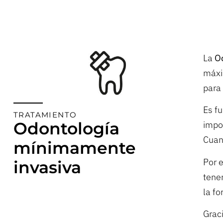
La
O
máxi
para 
Es f
TRATAMIENTO
Odontología
impo
Cuan
mínimamente
Por 
invasiva
tene
la fo
Graci