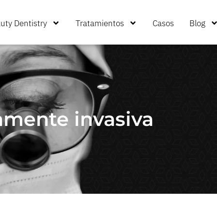
uty Dentistry
Tratamientos
Casos
Blog
mente invasiva