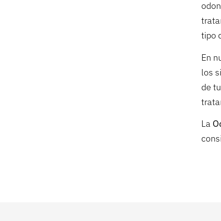
odon
trat
tipo 
En n
los 
de tu
trat
La
O
cons