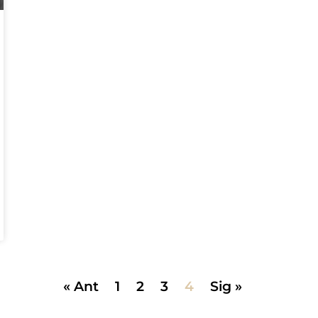
« Ant
1
2
3
4
Sig »