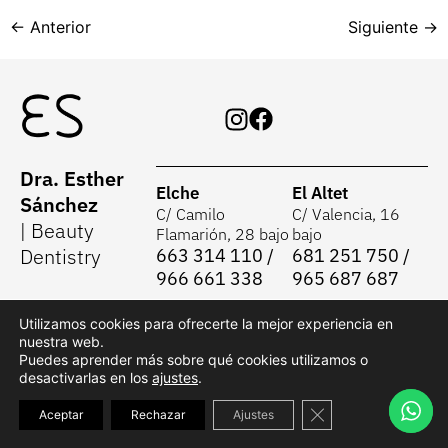
←
Anterior
Siguiente
→
Dra. Esther
Elche
El Altet
Sánchez
C/ Camilo
C/ Valencia, 16
| Beauty
Flamarión, 28 bajo
bajo
Dentistry
663 314 110 /
681 251 750 /
966 661 338
965 687 687
Utilizamos cookies para ofrecerte la mejor experiencia en
nuestra web.
Aviso Legal
Puedes aprender más sobre qué cookies utilizamos o
Políticas de Privacidad
desactivarlas en los
ajustes
.
© 2025 Esther Sánchez | Diseño:
Políticas de Cookies
DigaTreintayTres
Cerrar el banner d
Aceptar
Rechazar
Ajustes